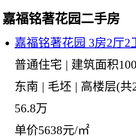
嘉福铭著花园二手房
嘉福铭著花园 3房2厅2卫 
普通住宅
|
建筑面积100
东南
|
毛坯
|
高楼层(共2
56.8
万
单价5638元/㎡