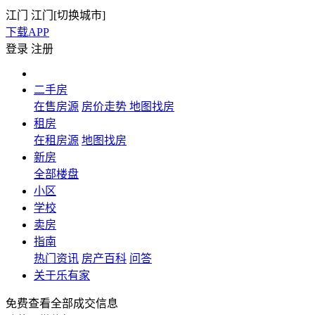
江门
江门[
切换城市
]
下载APP
登录
注册
二手房
在售房源
房价走势
地图找房
租房
在租房源
地图找房
新房
全部楼盘
小区
学校
卖房
指南
热门资讯
房产百科
问答
关于乐有家
免费查看全部成交信息