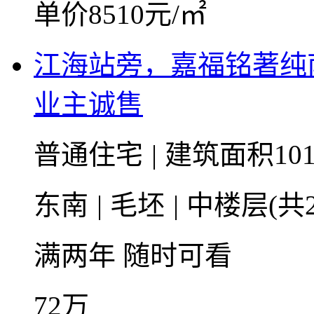
单价8510元/㎡
江海站旁，嘉福铭著纯
业主诚售
普通住宅
|
建筑面积101
东南
|
毛坯
|
中楼层(共2
满两年
随时可看
72
万