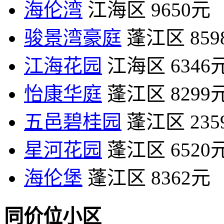
海伦湾
江海区
9650元
骏景湾豪庭
蓬江区
85
江海花园
江海区
6346
怡康华庭
蓬江区
8299
五邑碧桂园
蓬江区
23
星河花园
蓬江区
6520
海伦堡
蓬江区
8362元
同价位小区