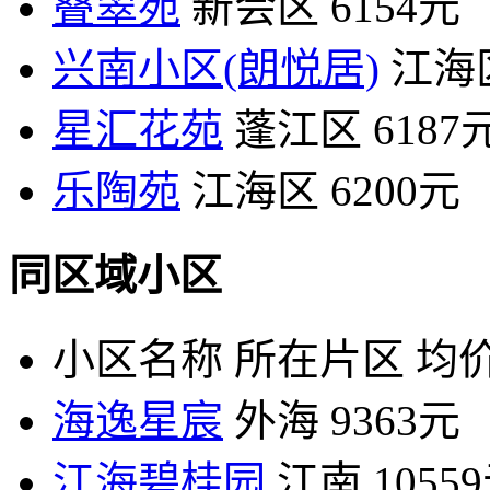
叠翠苑
新会区
6154元
兴南小区(朗悦居)
江海
星汇花苑
蓬江区
6187
乐陶苑
江海区
6200元
同区域小区
小区名称
所在片区
均价
海逸星宸
外海
9363元
江海碧桂园
江南
1055