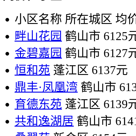
小区名称
所在城区
均价
畔山花园
鹤山市
6125
金碧嘉园
鹤山市
6127
恒和苑
蓬江区
6137元
鼎丰·凤凰湾
鹤山市
61
育德东苑
蓬江区
6139
共和逸湖居
鹤山市
61