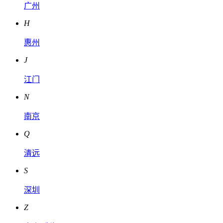
广州
H
惠州
J
江门
N
南京
Q
清远
S
深圳
Z