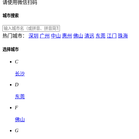
请使用微信扫码
城市搜索
热门城市：
深圳
广州
中山
惠州
佛山
清远
东莞
江门
珠海
选择城市
C
长沙
D
东莞
F
佛山
G