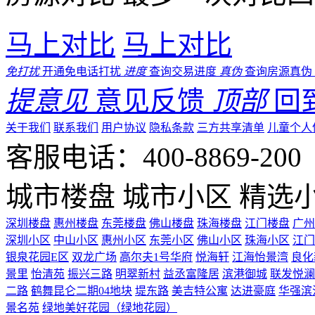
马上对比
马上对比
免打扰
开通免电话打扰
进度
查询交易进度
真伪
查询房源真伪
提意见
意见反馈
顶部
回
关于我们
联系我们
用户协议
隐私条款
三方共享清单
儿童个人
客服电话：400-8869-200 0
城市楼盘
城市小区
精选
深圳楼盘
惠州楼盘
东莞楼盘
佛山楼盘
珠海楼盘
江门楼盘
广州
深圳小区
中山小区
惠州小区
东莞小区
佛山小区
珠海小区
江门
银泉花园E区
双龙广场
高尔夫1号华府
悦海轩
江海怡景湾
良化
景里
怡清苑
振兴三路
明翠新村
益丞富隆居
滨港御城
联发悦澜
二路
鹤舞昆仑二期04地块
堤东路
美吉特公寓
达进豪庭
华强滨
景名苑
绿地美好花园（绿地花园）