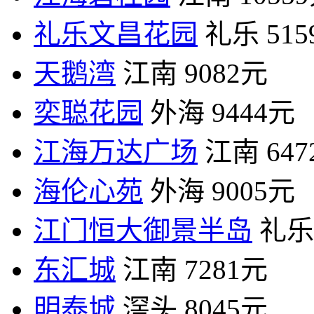
礼乐文昌花园
礼乐
51
天鹅湾
江南
9082元
奕聪花园
外海
9444元
江海万达广场
江南
64
海伦心苑
外海
9005元
江门恒大御景半岛
礼乐
东汇城
江南
7281元
明泰城
滘头
8045元