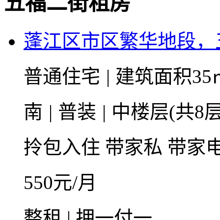
五福二街租房
蓬江区市区繁华地段，
普通住宅
|
建筑面积35
南
|
普装
|
中楼层(共8层
拎包入住
带家私
带家
550
元/月
整租 | 押一付一