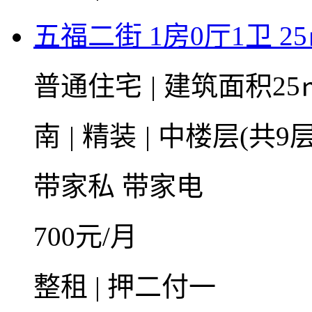
五福二街 1房0厅1卫 2
普通住宅
|
建筑面积25
南
|
精装
|
中楼层(共9层
带家私
带家电
700
元/月
整租 | 押二付一