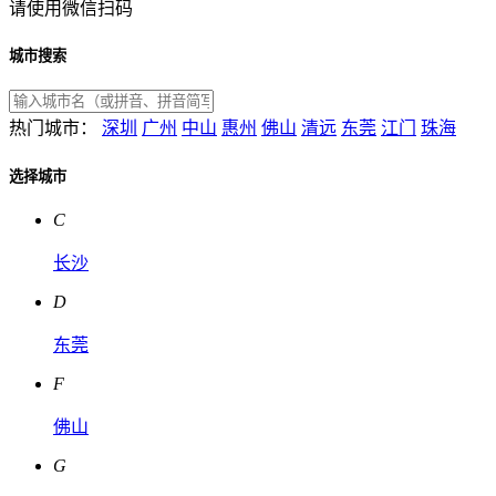
请使用微信扫码
城市搜索
热门城市：
深圳
广州
中山
惠州
佛山
清远
东莞
江门
珠海
选择城市
C
长沙
D
东莞
F
佛山
G