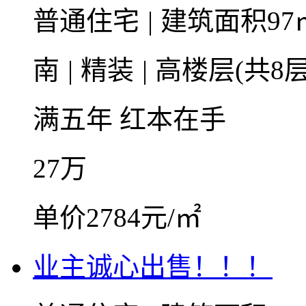
普通住宅
|
建筑面积97
南
|
精装
|
高楼层(共8层
满五年
红本在手
27
万
单价2784元/㎡
业主诚心出售！！！