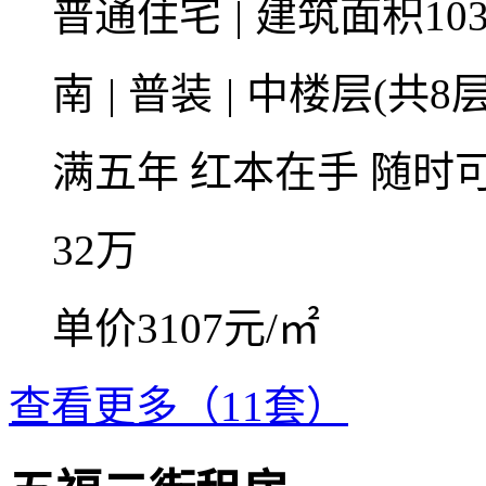
普通住宅
|
建筑面积10
南
|
普装
|
中楼层(共8层
满五年
红本在手
随时
32
万
单价3107元/㎡
查看更多（11套）