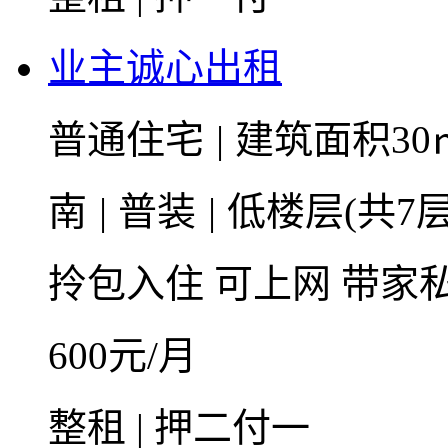
业主诚心出租
普通住宅
|
建筑面积30
南
|
普装
|
低楼层(共7层
拎包入住
可上网
带家
600
元/月
整租 | 押二付一