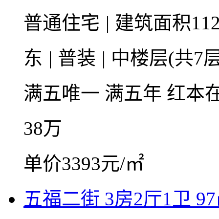
普通住宅
|
建筑面积11
东
|
普装
|
中楼层(共7层
满五唯一
满五年
红本
38
万
单价3393元/㎡
五福二街 3房2厅1卫 9