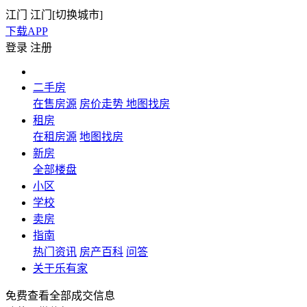
江门
江门[
切换城市
]
下载APP
登录
注册
二手房
在售房源
房价走势
地图找房
租房
在租房源
地图找房
新房
全部楼盘
小区
学校
卖房
指南
热门资讯
房产百科
问答
关于乐有家
免费查看全部成交信息