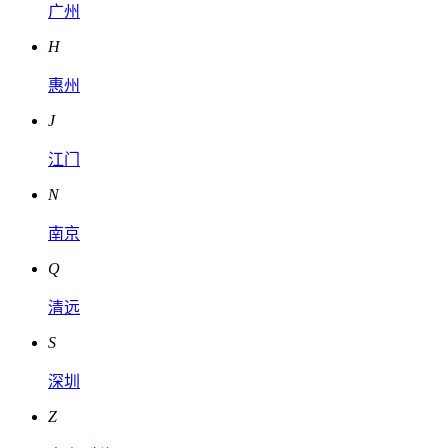
广州
H
惠州
J
江门
N
南京
Q
清远
S
深圳
Z