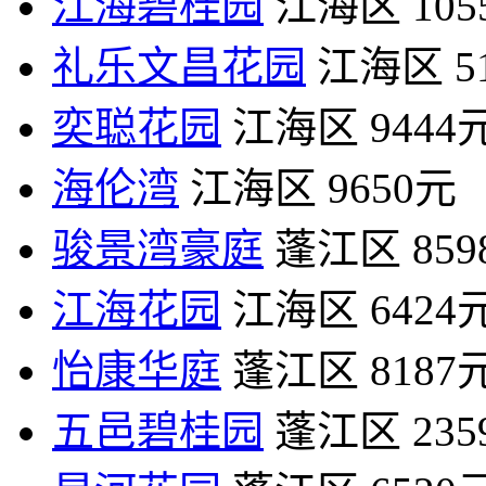
江海碧桂园
江海区
10
礼乐文昌花园
江海区
5
奕聪花园
江海区
9444
海伦湾
江海区
9650元
骏景湾豪庭
蓬江区
85
江海花园
江海区
6424
怡康华庭
蓬江区
8187
五邑碧桂园
蓬江区
23