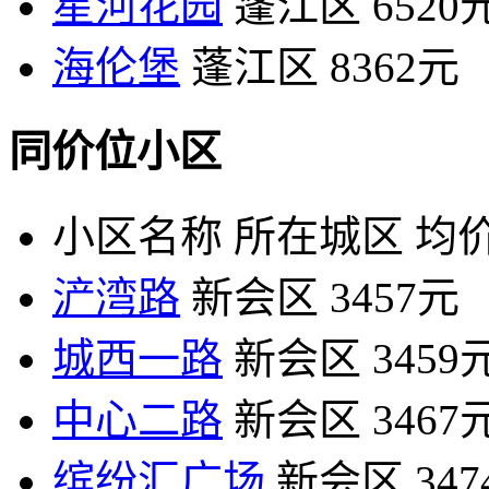
星河花园
蓬江区
6520
海伦堡
蓬江区
8362元
同价位小区
小区名称
所在城区
均价
浐湾路
新会区
3457元
城西一路
新会区
3459
中心二路
新会区
3467
缤纷汇广场
新会区
34