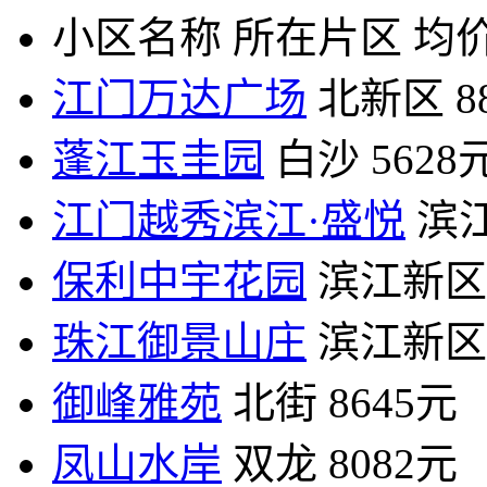
小区名称
所在片区
均价
江门万达广场
北新区
8
蓬江玉圭园
白沙
5628
江门越秀滨江·盛悦
滨
保利中宇花园
滨江新区
珠江御景山庄
滨江新区
御峰雅苑
北街
8645元
凤山水岸
双龙
8082元