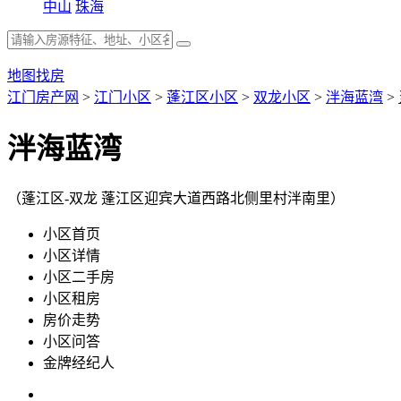
中山
珠海
地图找房
江门房产网
>
江门小区
>
蓬江区小区
>
双龙小区
>
泮海蓝湾
>
泮海蓝湾
（蓬江区-双龙 蓬江区迎宾大道西路北侧里村泮南里）
小区首页
小区详情
小区二手房
小区租房
房价走势
小区问答
金牌经纪人