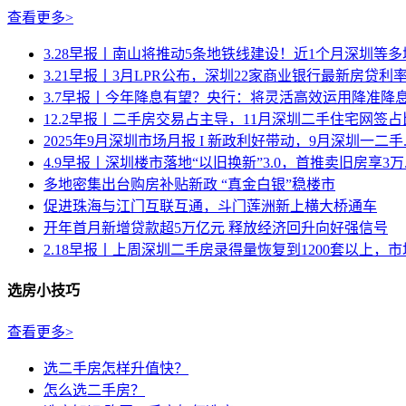
查看更多>
3.28早报丨南山将推动5条地铁线建设！近1个月深圳等多城密
3.21早报丨3月LPR公布，深圳22家商业银行最新房贷利率.
3.7早报丨今年降息有望？央行：将灵活高效运用降准降息等
12.2早报丨二手房交易占主导，11月深圳二手住宅网签占比达
2025年9月深圳市场月报 I 新政利好带动，9月深圳一二手..
4.9早报丨深圳楼市落地“以旧换新”3.0，首推卖旧房享3万..
多地密集出台购房补贴新政 “真金白银”稳楼市
促进珠海与江门互联互通，斗门莲洲新上横大桥通车
开年首月新增贷款超5万亿元 释放经济回升向好强信号
2.18早报丨上周深圳二手房录得量恢复到1200套以上，市场.
选房小技巧
查看更多>
选二手房怎样升值快？
怎么选二手房？