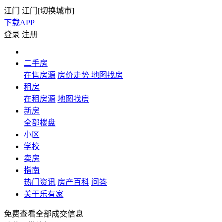
江门
江门[
切换城市
]
下载APP
登录
注册
二手房
在售房源
房价走势
地图找房
租房
在租房源
地图找房
新房
全部楼盘
小区
学校
卖房
指南
热门资讯
房产百科
问答
关于乐有家
免费查看全部成交信息