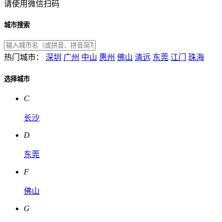
请使用微信扫码
城市搜索
热门城市：
深圳
广州
中山
惠州
佛山
清远
东莞
江门
珠海
选择城市
C
长沙
D
东莞
F
佛山
G