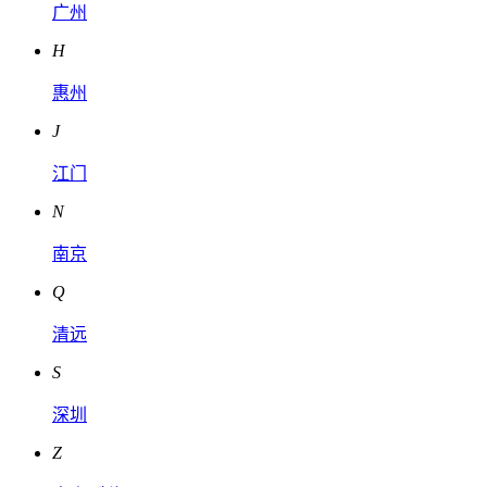
广州
H
惠州
J
江门
N
南京
Q
清远
S
深圳
Z