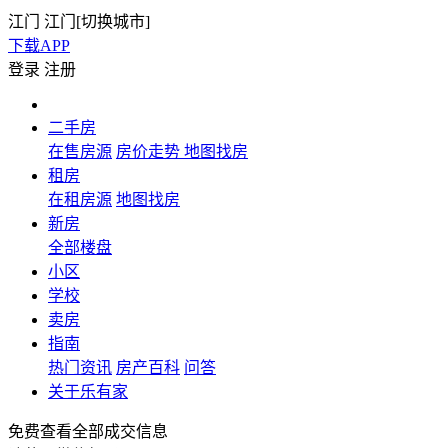
江门
江门[
切换城市
]
下载APP
登录
注册
二手房
在售房源
房价走势
地图找房
租房
在租房源
地图找房
新房
全部楼盘
小区
学校
卖房
指南
热门资讯
房产百科
问答
关于乐有家
免费查看全部成交信息