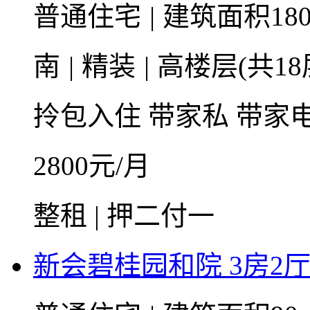
普通住宅
|
建筑面积18
南
|
精装
|
高楼层(共18
拎包入住
带家私
带家
2800
元/月
整租 | 押二付一
新会碧桂园和院 3房2厅2