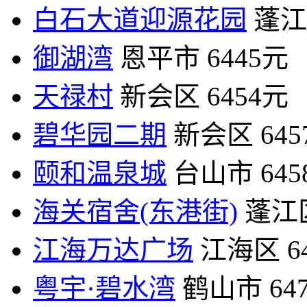
白石大道迎源花园
蓬江
御湖湾
恩平市
6445元
天禄村
新会区
6454元
碧华园二期
新会区
64
颐和温泉城
台山市
64
海关宿舍(东港街)
蓬江
江海万达广场
江海区
6
粤宇·碧水湾
鹤山市
64