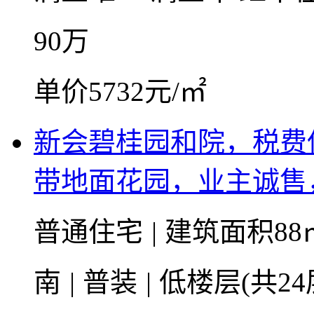
90
万
单价5732元/㎡
新会碧桂园和院，税费
带地面花园，业主诚售
普通住宅
|
建筑面积88
南
|
普装
|
低楼层(共24