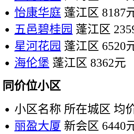
怡康华庭
蓬江区
8187
五邑碧桂园
蓬江区
23
星河花园
蓬江区
6520
海伦堡
蓬江区
8362元
同价位小区
小区名称
所在城区
均价
丽盈大厦
新会区
6440