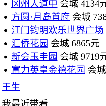
冈州大道中
会城
4134
方圆·月岛首府
会城
73
江门钧明欢乐世界广场
汇侨花园
会城
6865元
新会玉圭园
会城
9719
富力英皇金禧花园
会城
王生
我最近带看