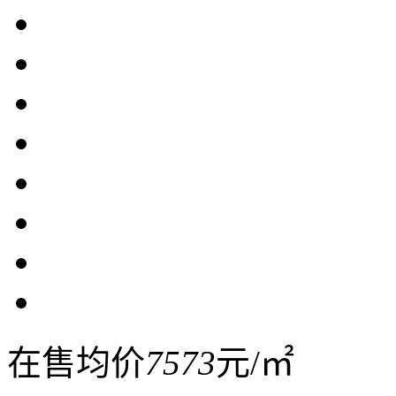
在售均价
7573
元/㎡