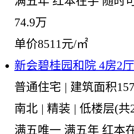
满五年
红本在手
随时
74.9
万
单价8511元/㎡
新会碧桂园和院 4房2厅2
普通住宅
|
建筑面积15
南北
|
精装
|
低楼层(共2
满五唯一
满五年
红本