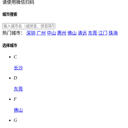
请使用微信扫码
城市搜索
热门城市：
深圳
广州
中山
惠州
佛山
清远
东莞
江门
珠海
选择城市
C
长沙
D
东莞
F
佛山
G