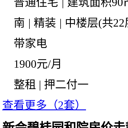
普通住宅
|
建筑面积90
南
|
精装
|
中楼层(共22
带家电
1900
元/月
整租 | 押二付一
查看更多（2套）
新会碧桂园和院房价走