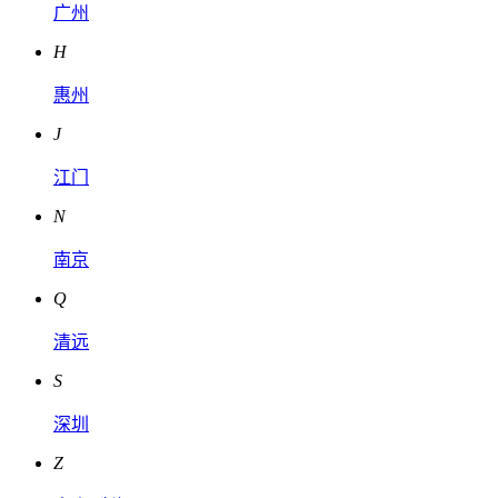
广州
H
惠州
J
江门
N
南京
Q
清远
S
深圳
Z