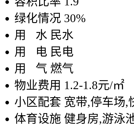
容积比率
1.9
绿化情况
30%
用
水
民水
用
电
民电
用
气
燃气
物业费用
1.2-1.8元/㎡
小区配套
宽带,停车场,
体育设施
健身房,游泳池