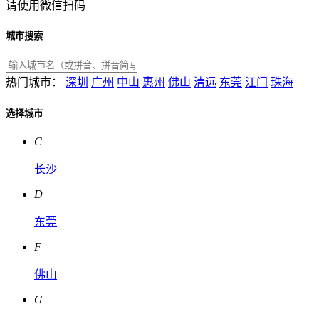
请使用微信扫码
城市搜索
热门城市：
深圳
广州
中山
惠州
佛山
清远
东莞
江门
珠海
选择城市
C
长沙
D
东莞
F
佛山
G