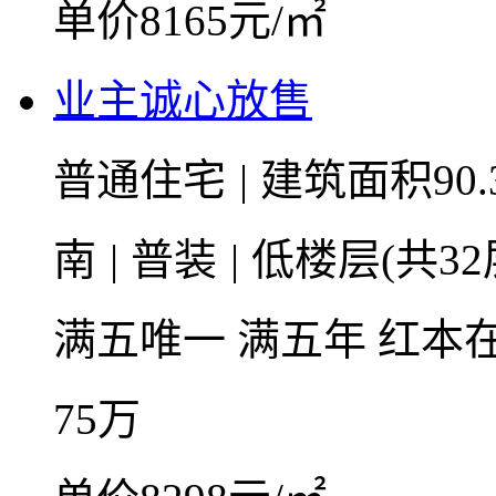
单价8165元/㎡
业主诚心放售
普通住宅
|
建筑面积90.
南
|
普装
|
低楼层(共32
满五唯一
满五年
红本
75
万