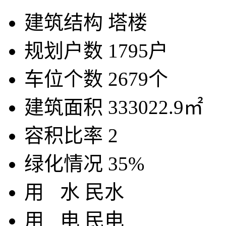
建筑结构
塔楼
规划户数
1795户
车位个数
2679个
建筑面积
333022.9㎡
容积比率
2
绿化情况
35%
用
水
民水
用
电
民电