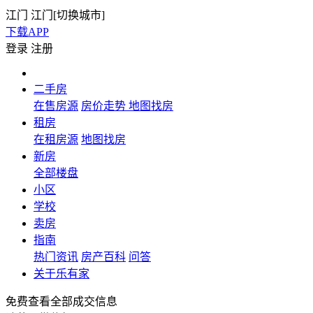
江门
江门[
切换城市
]
下载APP
登录
注册
二手房
在售房源
房价走势
地图找房
租房
在租房源
地图找房
新房
全部楼盘
小区
学校
卖房
指南
热门资讯
房产百科
问答
关于乐有家
免费查看全部成交信息