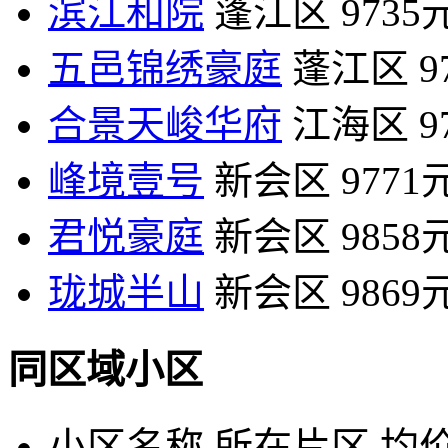
滨江和院
蓬江区
9735
五邑锦绣豪庭
蓬江区
9
合景天峻华府
江海区
9
峰境壹号
新会区
9771
君悦豪庭
新会区
9858
珑城半山
新会区
9869
同区域小区
小区名称
所在片区
均价