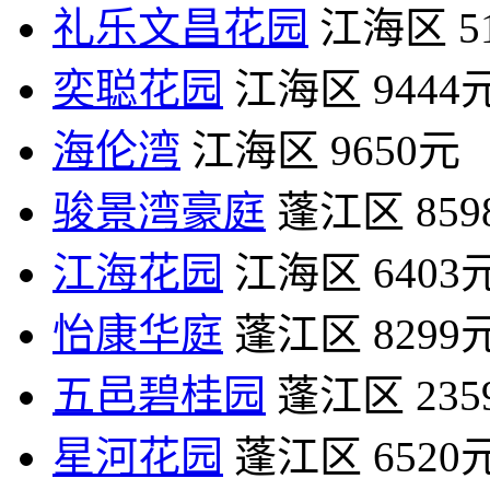
礼乐文昌花园
江海区
5
奕聪花园
江海区
9444
海伦湾
江海区
9650元
骏景湾豪庭
蓬江区
85
江海花园
江海区
6403
怡康华庭
蓬江区
8299
五邑碧桂园
蓬江区
23
星河花园
蓬江区
6520