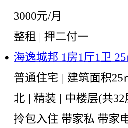
3000
元/月
整租 | 押二付一
海逸城邦 1房1厅1卫 2
普通住宅
|
建筑面积25
北
|
精装
|
中楼层(共32
拎包入住
带家私
带家