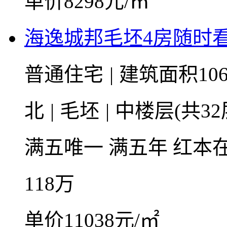
单价8298元/㎡
海逸城邦毛坯4房随时
普通住宅
|
建筑面积106
北
|
毛坯
|
中楼层(共32
满五唯一
满五年
红本
118
万
单价11038元/㎡