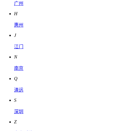
广州
H
惠州
J
江门
N
南京
Q
清远
S
深圳
Z