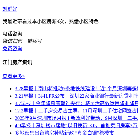
刘群好
我最近带看过本小区房源9次，熟悉小区特色
电话咨询
微信扫码一键拨号
免费咨询
江门房产资讯
查看更多>
3.28早报丨南山将推动5条地铁线建设！近1个月深圳等多城密
3.21早报丨3月LPR公布，深圳22家商业银行最新房贷利率.
3.7早报丨今年降息有望？央行：将灵活高效运用降准降息等
12.2早报丨二手房交易占主导，11月深圳二手住宅网签占比达
2025年9月深圳市场月报 I 新政利好带动，9月深圳一二手..
4.9早报丨深圳楼市落地“以旧换新”3.0，首推卖旧房享3万..
多地密集出台购房补贴新政 “真金白银”稳楼市