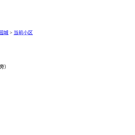
园城
>
当前小区
园旁）