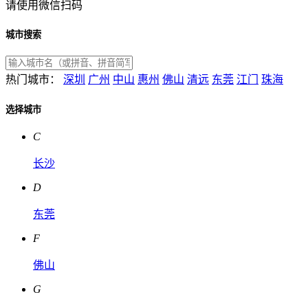
请使用微信扫码
城市搜索
热门城市：
深圳
广州
中山
惠州
佛山
清远
东莞
江门
珠海
选择城市
C
长沙
D
东莞
F
佛山
G