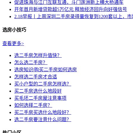
促进珠海与江门互联互通，斗门莲洲新上横大桥通车
开年首月新增贷款超5万亿元 释放经济回升向好强信号
2.18早报丨上周深圳二手房录得量恢复到1200套以上，市场.
选房小技巧
查看更多>
选二手房怎样升值快？
怎么选二手房？
选房知识|购买二手房如何选房
怎样选二手房才合适
买小户型的二手房怎样选？
买二手房选什么地段好
买毛坯二手房屋注意事项
如何选择二手房？
买二手房买选什么地段好？
选二手房要注意什么问题？
热门小区