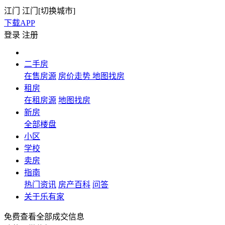
江门
江门[
切换城市
]
下载APP
登录
注册
二手房
在售房源
房价走势
地图找房
租房
在租房源
地图找房
新房
全部楼盘
小区
学校
卖房
指南
热门资讯
房产百科
问答
关于乐有家
免费查看全部成交信息