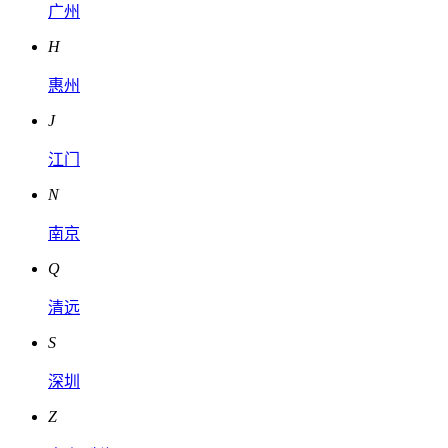
广州
H
惠州
J
江门
N
南京
Q
清远
S
深圳
Z