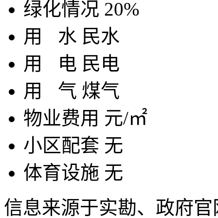
绿化情况
20%
用
水
民水
用
电
民电
用
气
煤气
物业费用
元/㎡
小区配套
无
体育设施
无
信息来源于实勘、政府官