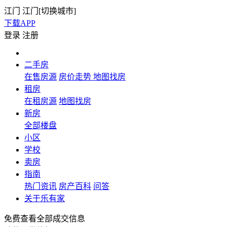
江门
江门[
切换城市
]
下载APP
登录
注册
二手房
在售房源
房价走势
地图找房
租房
在租房源
地图找房
新房
全部楼盘
小区
学校
卖房
指南
热门资讯
房产百科
问答
关于乐有家
免费查看全部成交信息