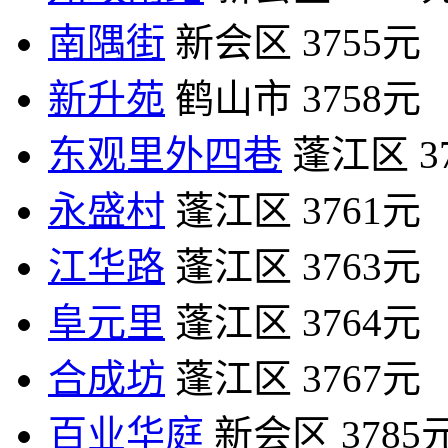
南隅街
新会区
3755元
新升苑
鹤山市
3758元
东观里外四巷
蓬江区
3
永盛村
蓬江区
3761元
江华路
蓬江区
3763元
阜元里
蓬江区
3764元
合成坊
蓬江区
3767元
百业华庭
新会区
3785