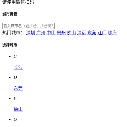
请使用微信扫码
城市搜索
热门城市：
深圳
广州
中山
惠州
佛山
清远
东莞
江门
珠海
选择城市
C
长沙
D
东莞
F
佛山
G