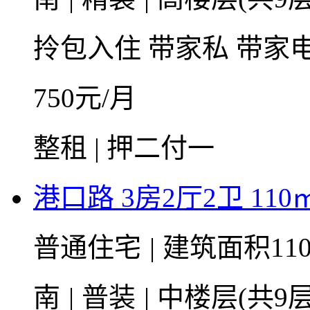
拎包入住
带家私
带家
750
元/月
整租 | 押二付一
港口路 3房2厅2卫 110
普通住宅
|
建筑面积11
南
|
普装
|
中楼层(共9层