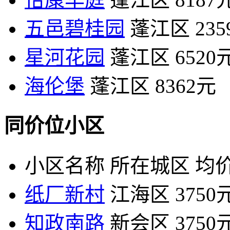
五邑碧桂园
蓬江区
23
星河花园
蓬江区
6520
海伦堡
蓬江区
8362元
同价位小区
小区名称
所在城区
均价
纸厂新村
江海区
3750
知政南路
新会区
3750