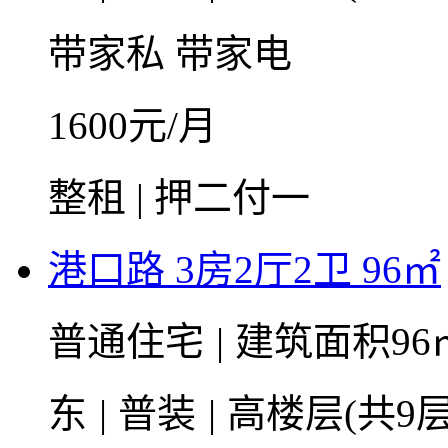
带家私
带家电
1600
元/月
整租 | 押二付一
港口路 3房2厅2卫 96㎡
普通住宅
|
建筑面积96
东
|
普装
|
高楼层(共9层