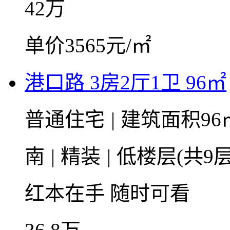
42
万
单价3565元/㎡
港口路 3房2厅1卫 96㎡
普通住宅
|
建筑面积96
南
|
精装
|
低楼层(共9层
红本在手
随时可看