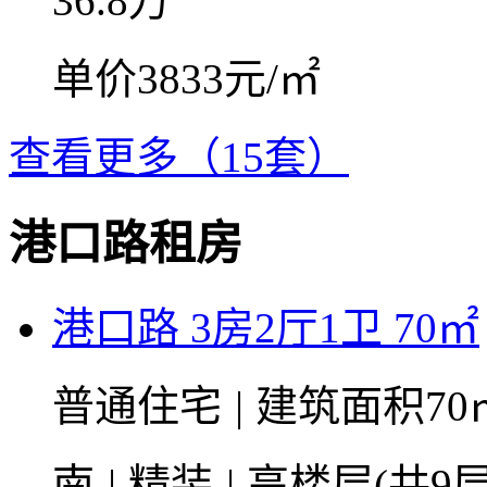
36.8
万
单价3833元/㎡
查看更多（15套）
港口路租房
港口路 3房2厅1卫 70㎡
普通住宅
|
建筑面积70
南
|
精装
|
高楼层(共9层