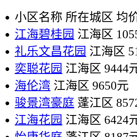
小区名称
所在城区
均价
江海碧桂园
江海区
10
礼乐文昌花园
江海区
5
奕聪花园
江海区
9444
海伦湾
江海区
9650元
骏景湾豪庭
蓬江区
85
江海花园
江海区
6424
怡康华庭
蓬江区
8187