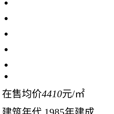
在售均价
4410
元/㎡
建筑年代
1985年建成