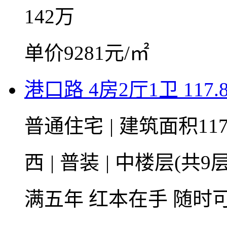
142
万
单价9281元/㎡
港口路 4房2厅1卫 117.
普通住宅
|
建筑面积117
西
|
普装
|
中楼层(共9层
满五年
红本在手
随时