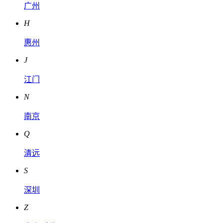
广州
H
惠州
J
江门
N
南京
Q
清远
S
深圳
Z