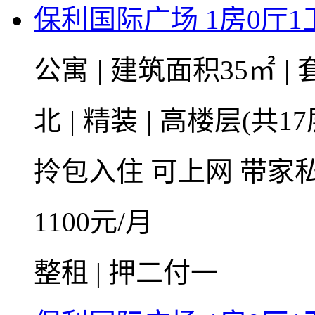
保利国际广场 1房0厅1卫
公寓
|
建筑面积35㎡
|
北
|
精装
|
高楼层(共17
拎包入住
可上网
带家
1100
元/月
整租 | 押二付一