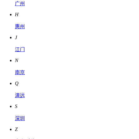
广州
H
惠州
J
江门
N
南京
Q
清远
S
深圳
Z