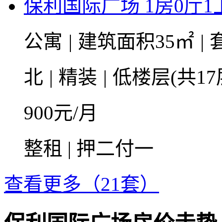
保利国际广场 1房0厅1卫
公寓
|
建筑面积35㎡
|
北
|
精装
|
低楼层(共17
900
元/月
整租 | 押二付一
查看更多（21套）