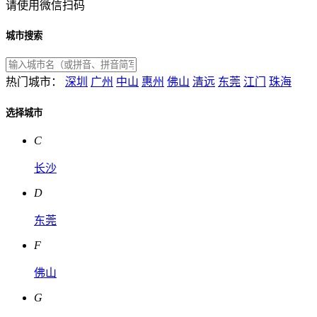
请使用微信扫码
城市搜索
热门城市：
深圳
广州
中山
惠州
佛山
清远
东莞
江门
珠海
选择城市
C
长沙
D
东莞
F
佛山
G