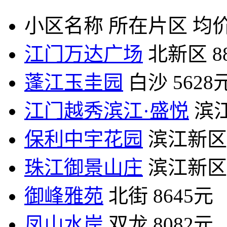
小区名称
所在片区
均价
江门万达广场
北新区
8
蓬江玉圭园
白沙
5628
江门越秀滨江·盛悦
滨
保利中宇花园
滨江新区
珠江御景山庄
滨江新区
御峰雅苑
北街
8645元
凤山水岸
双龙
8082元