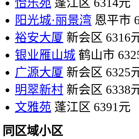
怡乐苑
蓬江区
6314元
阳光城·丽景湾
恩平市
裕安大厦
新会区
6316
银业雁山城
鹤山市
63
广源大厦
新会区
6325
明翠新村
新会区
6338
文雅苑
蓬江区
6391元
同区域小区