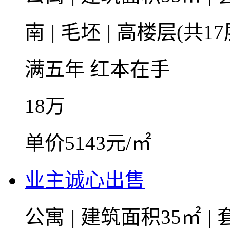
南
|
毛坯
|
高楼层(共17
满五年
红本在手
18
万
单价5143元/㎡
业主诚心出售
公寓
|
建筑面积35㎡
|
套