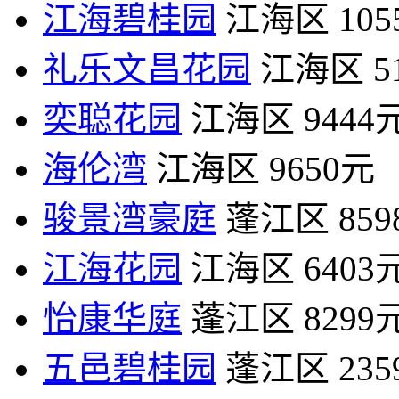
江海碧桂园
江海区
10
礼乐文昌花园
江海区
5
奕聪花园
江海区
9444
海伦湾
江海区
9650元
骏景湾豪庭
蓬江区
85
江海花园
江海区
6403
怡康华庭
蓬江区
8299
五邑碧桂园
蓬江区
23