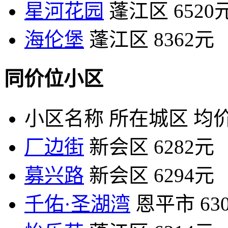
星河花园
蓬江区
6520
海伦堡
蓬江区
8362元
同价位小区
小区名称
所在城区
均价
厂边街
新会区
6282元
募兴路
新会区
6294元
千佑·圣湖湾
恩平市
63