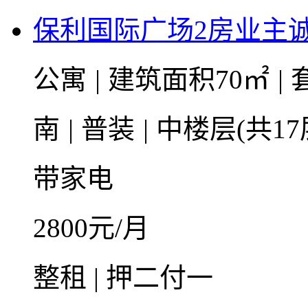
保利国际广场2房业主
公寓
|
建筑面积70㎡
|
套
南
|
普装
|
中楼层(共17
带家电
2800
元/月
整租 | 押二付一