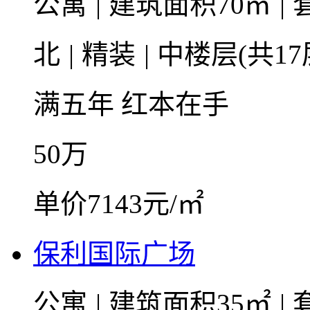
公寓
|
建筑面积70㎡
|
北
|
精装
|
中楼层(共17
满五年
红本在手
50
万
单价7143元/㎡
保利国际广场
公寓
|
建筑面积35㎡
|
套