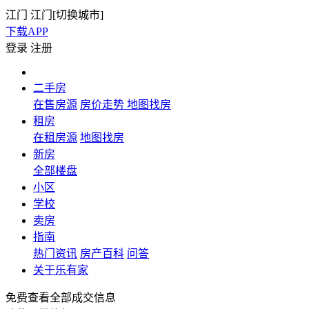
江门
江门[
切换城市
]
下载APP
登录
注册
二手房
在售房源
房价走势
地图找房
租房
在租房源
地图找房
新房
全部楼盘
小区
学校
卖房
指南
热门资讯
房产百科
问答
关于乐有家
免费查看全部成交信息