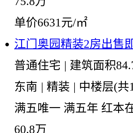
75.8
万
单价6631元/㎡
江门奥园精装2房出售
普通住宅
|
建筑面积84.
东南
|
精装
|
中楼层(共1
满五唯一
满五年
红本
60.8
万