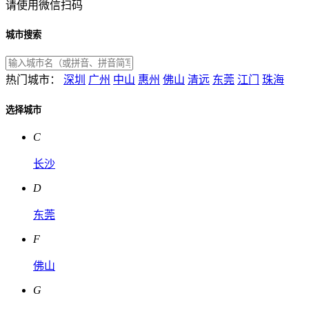
请使用微信扫码
城市搜索
热门城市：
深圳
广州
中山
惠州
佛山
清远
东莞
江门
珠海
选择城市
C
长沙
D
东莞
F
佛山
G