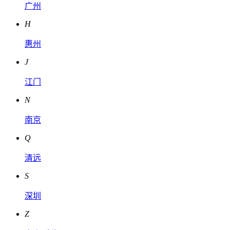
广州
H
惠州
J
江门
N
南京
Q
清远
S
深圳
Z