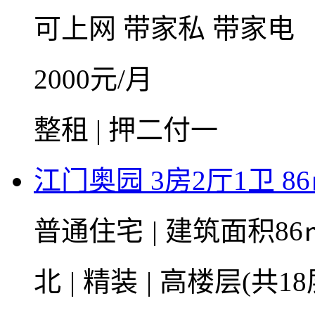
可上网
带家私
带家电
2000
元/月
整租 | 押二付一
江门奥园 3房2厅1卫 8
普通住宅
|
建筑面积86
北
|
精装
|
高楼层(共18