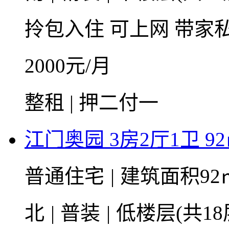
拎包入住
可上网
带家
2000
元/月
整租 | 押二付一
江门奥园 3房2厅1卫 9
普通住宅
|
建筑面积92
北
|
普装
|
低楼层(共18