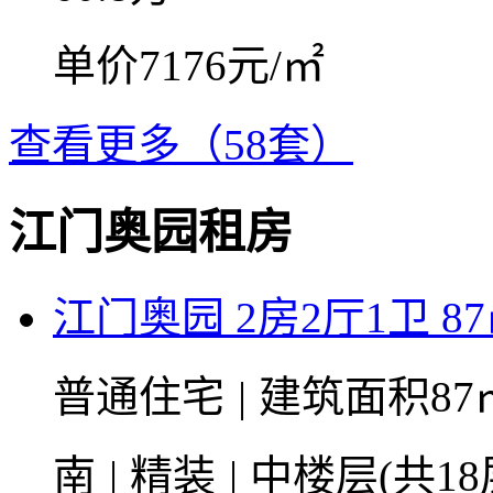
单价7176元/㎡
查看更多（58套）
江门奥园租房
江门奥园 2房2厅1卫 8
普通住宅
|
建筑面积87
南
|
精装
|
中楼层(共18