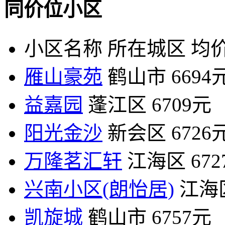
同价位小区
小区名称
所在城区
均价
雁山豪苑
鹤山市
6694
益嘉园
蓬江区
6709元
阳光金沙
新会区
6726
万隆茗汇轩
江海区
67
兴南小区(朗怡居)
江海
凯旋城
鹤山市
6757元