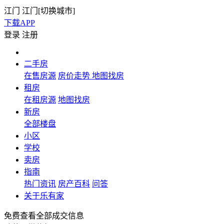
江门
江门[
切换城市
]
下载APP
登录
注册
二手房
在售房源
房价走势
地图找房
租房
在租房源
地图找房
新房
全部楼盘
小区
学校
卖房
指南
热门资讯
房产百科
问答
关于乐有家
免费查看全部成交信息