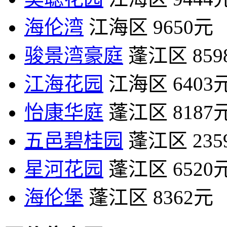
海伦湾
江海区
9650元
骏景湾豪庭
蓬江区
85
江海花园
江海区
6403
怡康华庭
蓬江区
8187
五邑碧桂园
蓬江区
23
星河花园
蓬江区
6520
海伦堡
蓬江区
8362元