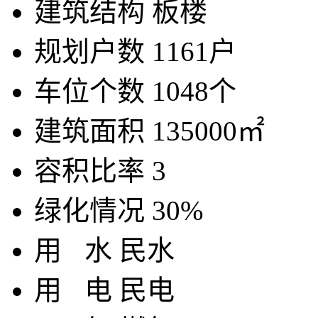
建筑结构
板楼
规划户数
1161户
车位个数
1048个
建筑面积
135000㎡
容积比率
3
绿化情况
30%
用
水
民水
用
电
民电