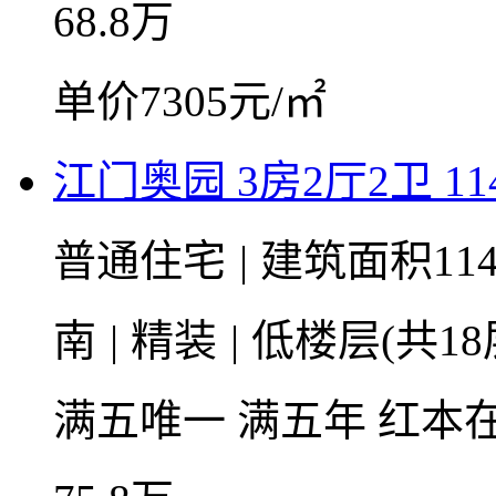
68.8
万
单价7305元/㎡
江门奥园 3房2厅2卫 114
普通住宅
|
建筑面积114
南
|
精装
|
低楼层(共18
满五唯一
满五年
红本