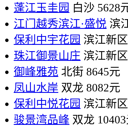
蓬江玉圭园
白沙
5628
江门越秀滨江·盛悦
滨
保利中宇花园
滨江新区
珠江御景山庄
滨江新区
御峰雅苑
北街
8645元
凤山水岸
双龙
8082元
保利中悦花园
滨江新区
骏景湾品峰
双龙
1040