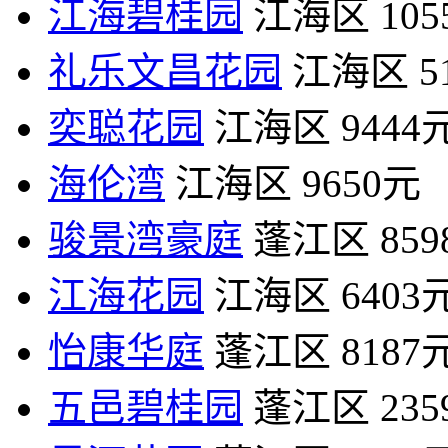
江海碧桂园
江海区
10
礼乐文昌花园
江海区
5
奕聪花园
江海区
9444
海伦湾
江海区
9650元
骏景湾豪庭
蓬江区
85
江海花园
江海区
6403
怡康华庭
蓬江区
8187
五邑碧桂园
蓬江区
23