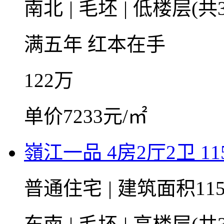
南北
|
毛坯
|
低楼层(共3
满五年
红本在手
122
万
单价7233元/㎡
嶺江一品 4房2厅2卫 11
普通住宅
|
建筑面积11