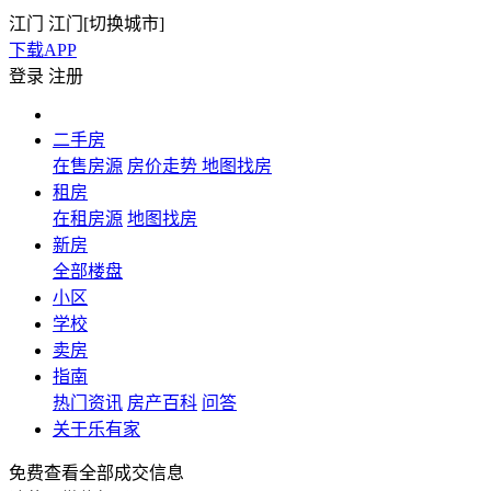
江门
江门[
切换城市
]
下载APP
登录
注册
二手房
在售房源
房价走势
地图找房
租房
在租房源
地图找房
新房
全部楼盘
小区
学校
卖房
指南
热门资讯
房产百科
问答
关于乐有家
免费查看全部成交信息