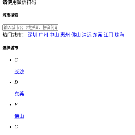
请使用微信扫码
城市搜索
热门城市：
深圳
广州
中山
惠州
佛山
清远
东莞
江门
珠海
选择城市
C
长沙
D
东莞
F
佛山
G