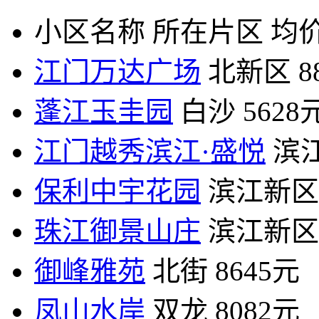
小区名称
所在片区
均价
江门万达广场
北新区
8
蓬江玉圭园
白沙
5628
江门越秀滨江·盛悦
滨
保利中宇花园
滨江新区
珠江御景山庄
滨江新区
御峰雅苑
北街
8645元
凤山水岸
双龙
8082元