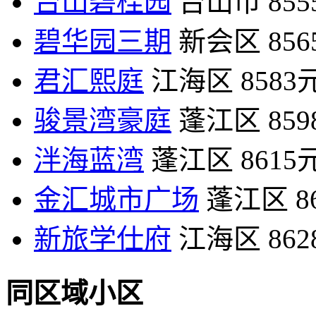
台山碧桂园
台山市
85
碧华园三期
新会区
85
君汇熙庭
江海区
8583
骏景湾豪庭
蓬江区
85
泮海蓝湾
蓬江区
8615
金汇城市广场
蓬江区
8
新旅学仕府
江海区
86
同区域小区