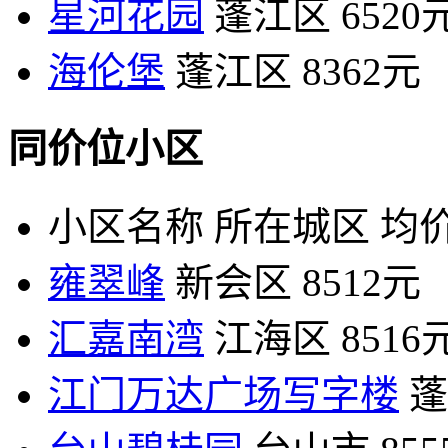
星河花园
蓬江区
6520
海伦堡
蓬江区
8362元
同价位小区
小区名称
所在城区
均价
雍翠峰
新会区
8512元
汇嘉南湾
江海区
8516
江门万达广场写字楼
蓬