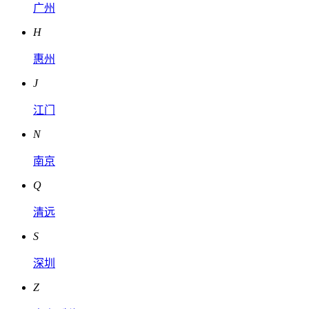
广州
H
惠州
J
江门
N
南京
Q
清远
S
深圳
Z