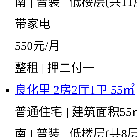
南
|
普装
|
低楼层(共11
带家电
550
元/月
整租 | 押二付一
良化里 2房2厅1卫 55㎡
普通住宅
|
建筑面积55
南
|
普装
|
低楼层(共8层