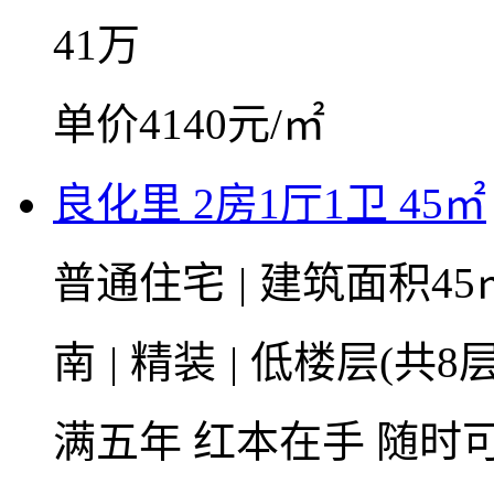
41
万
单价4140元/㎡
良化里 2房1厅1卫 45㎡
普通住宅
|
建筑面积45
南
|
精装
|
低楼层(共8层
满五年
红本在手
随时