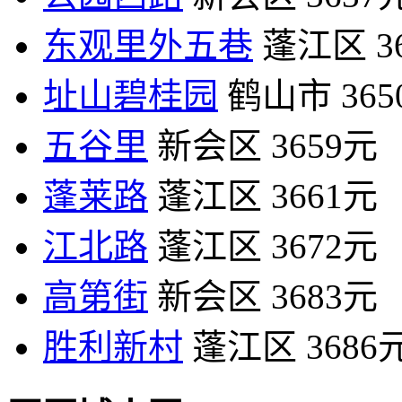
东观里外五巷
蓬江区
3
址山碧桂园
鹤山市
36
五谷里
新会区
3659元
蓬莱路
蓬江区
3661元
江北路
蓬江区
3672元
高第街
新会区
3683元
胜利新村
蓬江区
3686