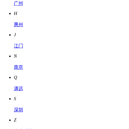
广州
H
惠州
J
江门
N
南京
Q
清远
S
深圳
Z