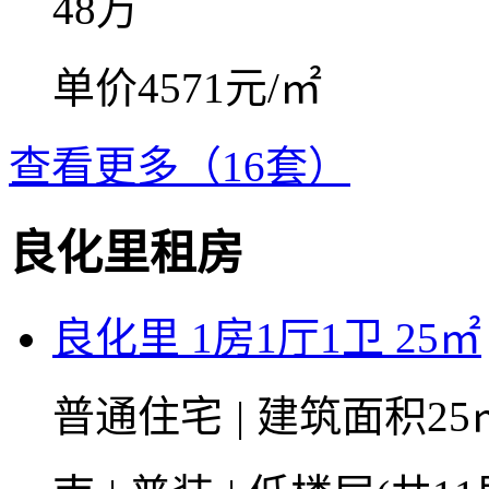
48
万
单价4571元/㎡
查看更多（16套）
良化里租房
良化里 1房1厅1卫 25㎡
普通住宅
|
建筑面积25