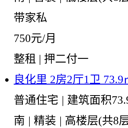
带家私
750
元/月
整租 | 押二付一
良化里 2房2厅1卫 73.9
普通住宅
|
建筑面积73.
南
|
精装
|
高楼层(共8层