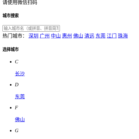
请使用微信扫码
城市搜索
热门城市：
深圳
广州
中山
惠州
佛山
清远
东莞
江门
珠海
选择城市
C
长沙
D
东莞
F
佛山
G