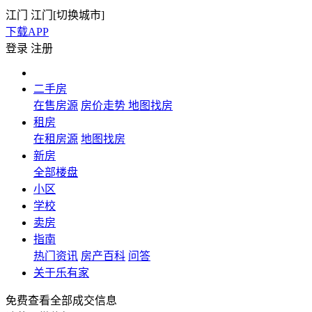
江门
江门[
切换城市
]
下载APP
登录
注册
二手房
在售房源
房价走势
地图找房
租房
在租房源
地图找房
新房
全部楼盘
小区
学校
卖房
指南
热门资讯
房产百科
问答
关于乐有家
免费查看全部成交信息