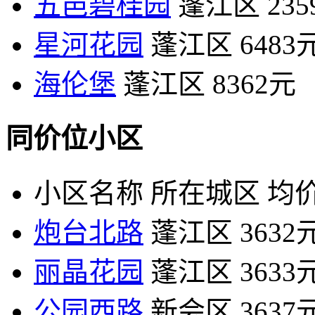
五邑碧桂园
蓬江区
23
星河花园
蓬江区
6483
海伦堡
蓬江区
8362元
同价位小区
小区名称
所在城区
均价
炮台北路
蓬江区
3632
丽晶花园
蓬江区
3633
公园西路
新会区
3637