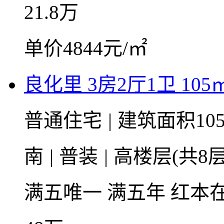
21.8
万
单价4844元/㎡
良化里 3房2厅1卫 105
普通住宅
|
建筑面积10
南
|
普装
|
高楼层(共8层
满五唯一
满五年
红本