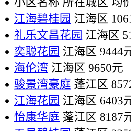
小区名称
所在城区
均价
江海碧桂园
江海区
10
礼乐文昌花园
江海区
5
奕聪花园
江海区
9444
海伦湾
江海区
9650元
骏景湾豪庭
蓬江区
85
江海花园
江海区
6403
怡康华庭
蓬江区
8187