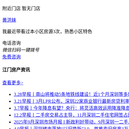
附近门店
暂无门店
黄洪妹
我最近带看过本小区房源3次，熟悉小区特色
电话咨询
微信扫码一键拨号
免费咨询
江门房产资讯
查看更多>
3.28早报丨南山将推动5条地铁线建设！近1个月深圳等多城密
3.21早报丨3月LPR公布，深圳22家商业银行最新房贷利率.
3.7早报丨今年降息有望？央行：将灵活高效运用降准降息等
12.2早报丨二手房交易占主导，11月深圳二手住宅网签占比达
2025年9月深圳市场月报 I 新政利好带动，9月深圳一二手..
4.9早报丨深圳楼市落地“以旧换新”3.0，首推卖旧房享3万..