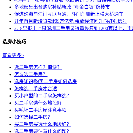
多地密集出台购房补贴新政 “真金白银”稳楼市
促进珠海与江门互联互通，斗门莲洲新上横大桥通车
开年首月新增贷款超5万亿元 释放经济回升向好强信号
2.18早报丨上周深圳二手房录得量恢复到1200套以上，市场.
选房小技巧
查看更多>
选二手房怎样升值快？
怎么选二手房？
选房知识|购买二手房如何选房
怎样选二手房才合适
买小户型的二手房怎样选？
买二手房选什么地段好
买毛坯二手房屋注意事项
如何选择二手房？
买二手房买选什么地段好？
选二手房要注意什么问题？