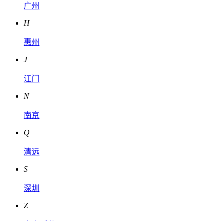
广州
H
惠州
J
江门
N
南京
Q
清远
S
深圳
Z