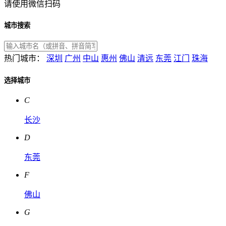
请使用微信扫码
城市搜索
热门城市：
深圳
广州
中山
惠州
佛山
清远
东莞
江门
珠海
选择城市
C
长沙
D
东莞
F
佛山
G