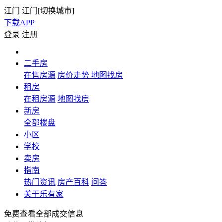
江门
江门[
切换城市
]
下载APP
登录
注册
二手房
在售房源
房价走势
地图找房
租房
在租房源
地图找房
新房
全部楼盘
小区
学校
卖房
指南
热门资讯
房产百科
问答
关于乐有家
免费查看全部成交信息