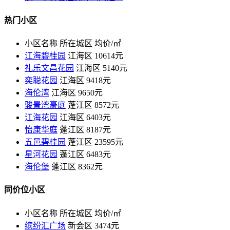
热门小区
小区名称
所在城区
均价/㎡
江海碧桂园
江海区
10614元
礼乐文昌花园
江海区
5140元
奕聪花园
江海区
9418元
海伦湾
江海区
9650元
骏景湾豪庭
蓬江区
8572元
江海花园
江海区
6403元
怡康华庭
蓬江区
8187元
五邑碧桂园
蓬江区
23595元
星河花园
蓬江区
6483元
海伦堡
蓬江区
8362元
同价位小区
小区名称
所在城区
均价/㎡
缤纷汇广场
新会区
3474元